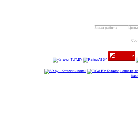
Заказ работ »
Цены 
Copy
Ката