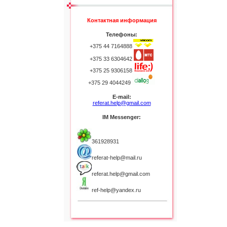
Контактная информация
Телефоны:
+375 44 7164888
+375 33 6304642
+375 25 9306158
+375 29 4044249
E-mail:
referat.help@gmail.com
IM Messenger:
361928931
referat-help@mail.ru
referat.help@gmail.com
ref-help@yandex.ru