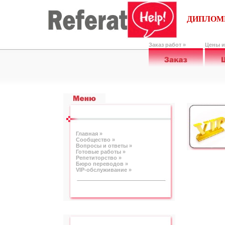
ДИПЛОМН
Заказ работ »
Цены и
Главная »
Сообщество »
Вопросы и ответы »
Готовые работы »
Репетиторство »
Бюро переводов »
VIP-обслуживание »